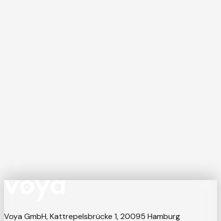
Maximilian Lober
Gründer & Managing Director
Name *
Unternehmen *
E-mail *
Nachricht
Ich stimme der Verarbeitung meiner Daten gemäß den
Datenschutzhinweisen
zu.
Nachricht senden
→
Voya GmbH, Kattrepelsbrücke 1, 20095 Hamburg