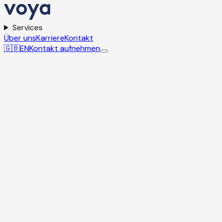
Services
Über uns
Karriere
Kontakt
🇬🇧
EN
Kontakt aufnehmen
KI & Innovation
Ihre Vision. Unsere
KI-Lösung.
Aus KI-Ideen werden sichere, skalierbare
Produktionssysteme – schnell, zuverlässig und
zukunftsfähig. Von der Idee bis zum Launch übernimmt
unser Tech-Team die komplette End-to-End-
Implementierung.
Lassen Sie uns sprechen!
Eine Auswahl unserer Kunden: