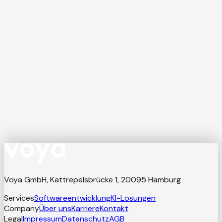
Florian Stege
Grunder & Managing Director
Name *
Unternehmen *
E-mail *
Ich stimme der Verarbeitung meiner Daten gemäß den
Datenschutzhinweisen
zu.
Nachricht senden
→
Voya GmbH, Kattrepelsbrücke 1, 20095 Hamburg
Services
Softwareentwicklung
KI-Lösungen
Company
Über uns
Karriere
Kontakt
Legal
Impressum
Datenschutz
AGB